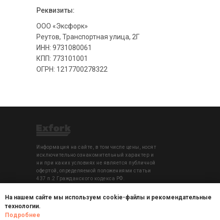
Реквизиты:
ООО «Эксфорк»
Реутов, Транспортная улица, 2Г
ИНН: 9731080061
КПП: 773101001
ОГРН: 1217700278322
Информация на сайте, в том числе цены, носят
исключительно ознакомительный характер и
ни при каких условиях не является публичной
офертой, определяемой положениями статьи
437 п.2 Гражданского кодекса РФ.
На нашем сайте мы используем cookie-файлы и рекомендательные
© 2021-2026. Все права защищены ООО
технологии.
"Эксфорк"
Подробнее
Копирование текстового и графического