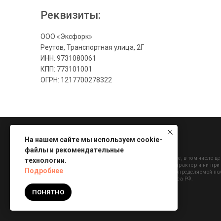
Реквизиты:
ООО «Эксфорк»
Реутов, Транспортная улица, 2Г
ИНН: 9731080061
КПП: 773101001
ОГРН: 1217700278322
На нашем сайте мы используем cookie-
файлы и рекомендательные
Информация на сайте, в том числе ц
технологии.
ознакомительный характер и ни при 
Подробнее
публичной офертой, определяемой по
Гражданского кодекса РФ.
ПОНЯТНО