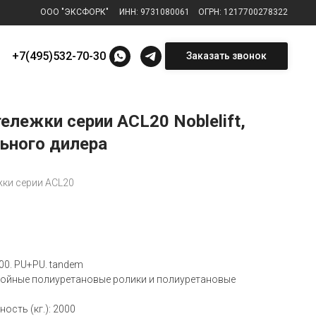
ООО "ЭКСФОРК"
⠀
ИНН: 9731080061
⠀
ОГРН: 1217700278322
+7(495)532-70-30
Заказать звонок
ележки серии ACL20 Noblelift,
ьного дилера
жки серии ACL20
00. PU+PU. tandem
войные полиуретановые ролики и полиуретановые
ость (кг.): 2000