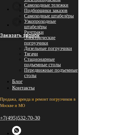
Самоходные тележки
Подборщики заказов
Самоходные штабелёры
Узкопроходные
штабелёры
Ричтраки
Заказать звонок
Электрические
погрузчики
Дизельные погрузчики
Тягачи
Стационарные
подъемные столы
Передвижные подъемные
столы
Блог
Контакты
Продажа, аренда и ремонт погрузчиков в
Москве и МО
+7(495)532-70-30