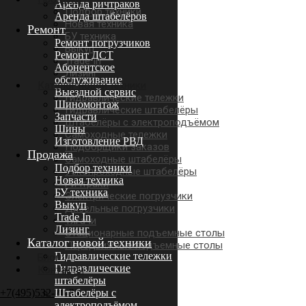
Аренда ричтраков
Подбор техники
Аренда штабелёров
Новая техника
Ремонт
БУ техника
Ремонт погрузчиков
Выкуп
Ремонт ДСТ
Trade In
Абонентское
Лизинг
обслуживание
Каталог новой техники
Выездной сервис
Гидравлические тележки
Шиномонтаж
Гидравлические штабелёры
Запчасти
Штабелёры с электроподъёмом
Шины
Самоходные тележки
Изготовление РВД
Подборщики заказов
Продажа
Самоходные штабелёры
Подбор техники
Узкопроходные штабелёры
Новая техника
Ричтраки
БУ техника
Электрические погрузчики
Выкуп
Дизельные погрузчики
Trade In
Тягачи
Лизинг
Стационарные подъемные столы
Каталог новой техники
Передвижные подъемные столы
Гидравлические тележки
Блог
Гидравлические
Контакты
штабелёры
+7(495)532-70-30
Штабелёры с
электроподъёмом