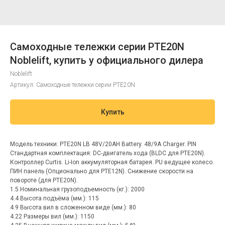
Самоходные тележки серии PTE20N
Noblelift, купить у официального дилера
Noblelift
Артикул:
Самоходные тележки серии PTE20N
Купить
Модель техники: PTE20N LB 48V/20AH Battery. 48/9A Charger. PIN
Стандартная комплектация: DC-двигатель хода (BLDC для PTE20N).
Контроллер Curtis. Li-Ion аккумуляторная батарея. PU ведущее колесо.
ПИН панель (Опционально для PTE12N). Снижение скорости на
повороте (для PTE20N).
1.5 Номинальная грузоподъемность (кг.): 2000
4.4 Высота подъёма (мм.): 115
4.9 Высота вил в сложенном виде (мм.): 80
4.22 Размеры вил (мм.): 1150