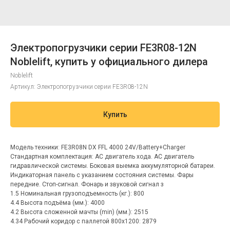
Электропогрузчики серии FE3R08-12N
Noblelift, купить у официального дилера
Noblelift
Артикул:
Электропогрузчики серии FE3R08-12N
Купить
Модель техники: FE3R08N DX FFL 4000 24V/Battery+Charger
Стандартная комплектация: АС двигатель хода. АС двигатель
гидравлической системы. Боковая выемка аккумуляторной батареи.
Индикаторная панель с указанием состояния системы. Фары
передние. Стоп-сигнал. Фонарь и звуковой сигнал з
1.5 Номинальная грузоподъемность (кг.): 800
4.4 Высота подъёма (мм.): 4000
4.2 Высота сложенной мачты (min) (мм.): 2515
4.34 Рабочий коридор с паллетой 800х1200: 2879