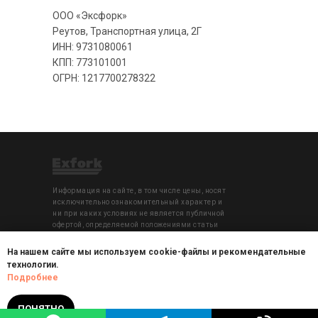
ООО «Эксфорк»
Реутов, Транспортная улица, 2Г
ИНН: 9731080061
КПП: 773101001
ОГРН: 1217700278322
Информация на сайте, в том числе цены, носят
исключительно ознакомительный характер и
ни при каких условиях не является публичной
офертой, определяемой положениями статьи
437 п.2 Гражданского кодекса РФ.
На нашем сайте мы используем cookie-файлы и рекомендательные
технологии.
© 2021-2026. Все права защищены ООО
Подробнее
"Эксфорк"
Копирование текстового и графического
материала запрещено.
ПОНЯТНО