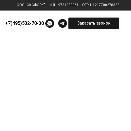
ООО "ЭКСФОРК"
⠀
ИНН: 9731080061
⠀
ОГРН: 1217700278322
+7(495)532-70-30
Заказать звонок