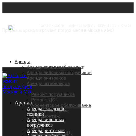
ООО "ЭКСФОРК"
⠀
ИНН: 9731080061
⠀
ОГРН: 1217700278322
Продажа, аренда и ремонт погрузчиков в Москве и МО
Аренда
Аренда складской техники
Аренда вилочных погрузчиков
Аренда ричтраков
Аренда штабелёров
Ремонт
Ремонт погрузчиков
Ремонт ДСТ
Аренда
Абонентское обслуживание
Аренда складской
Выездной сервис
техники
Шиномонтаж
Аренда вилочных
Запчасти
погрузчиков
Шины
Аренда ричтраков
Изготовление РВД
Аренда штабелёров