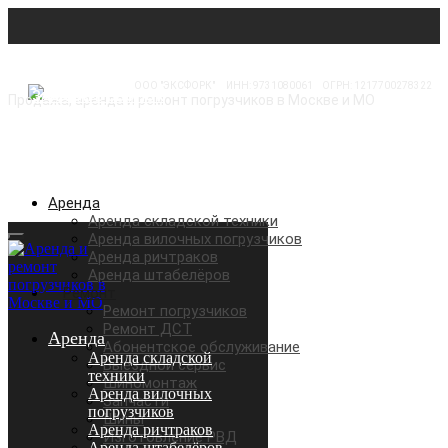
ООО "ЭКСФОРК"
⠀
ИНН: 9731080061
⠀
ОГРН: 1217700278322
Продажа, аренда и ремонт погрузчиков в Москве и МО
Аренда
Аренда складской техники
Аренда вилочных погрузчиков
Аренда ричтраков
Аренда штабелёров
Ремонт
Ремонт погрузчиков
Ремонт ДСТ
Аренда
Абонентское обслуживание
Аренда складской
Выездной сервис
техники
Шиномонтаж
Аренда вилочных
Запчасти
погрузчиков
Шины
Аренда ричтраков
Изготовление РВД
Аренда штабелёров