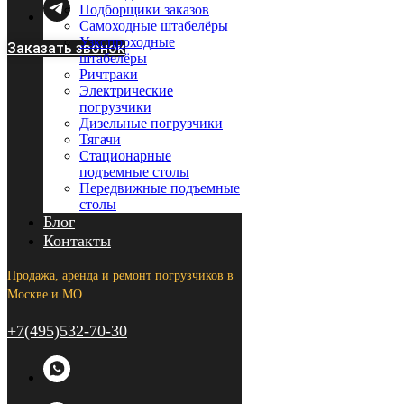
Подборщики заказов
Самоходные штабелёры
Узкопроходные
Заказать звонок
штабелёры
Ричтраки
Электрические
погрузчики
Дизельные погрузчики
Тягачи
Стационарные
подъемные столы
Передвижные подъемные
столы
Блог
Контакты
Продажа, аренда и ремонт погрузчиков в
Москве и МО
+7(495)532-70-30