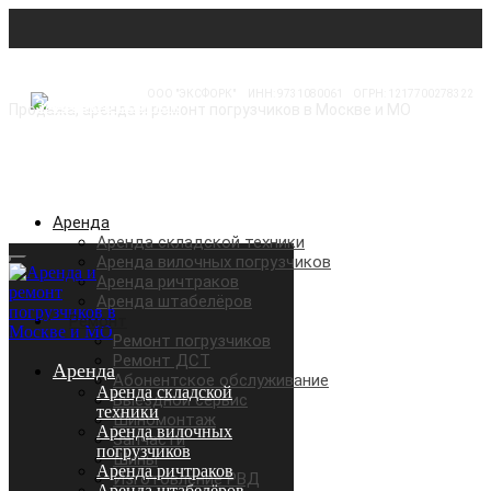
ООО "ЭКСФОРК"
⠀
ИНН: 9731080061
⠀
ОГРН: 1217700278322
Продажа, аренда и ремонт погрузчиков в Москве и МО
Аренда
Аренда складской техники
Аренда вилочных погрузчиков
Аренда ричтраков
Аренда штабелёров
Ремонт
Ремонт погрузчиков
Ремонт ДСТ
Аренда
Абонентское обслуживание
Аренда складской
Выездной сервис
техники
Шиномонтаж
Аренда вилочных
Запчасти
погрузчиков
Шины
Аренда ричтраков
Изготовление РВД
Аренда штабелёров