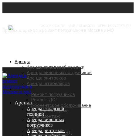
ООО "ЭКСФОРК"
⠀
ИНН: 9731080061
⠀
ОГРН: 1217700278322
Продажа, аренда и ремонт погрузчиков в Москве и МО
Аренда
Аренда складской техники
Аренда вилочных погрузчиков
Аренда ричтраков
Аренда штабелёров
Ремонт
Ремонт погрузчиков
Ремонт ДСТ
Аренда
Абонентское обслуживание
Аренда складской
Выездной сервис
техники
Шиномонтаж
Аренда вилочных
Запчасти
погрузчиков
Шины
Аренда ричтраков
Изготовление РВД
Аренда штабелёров