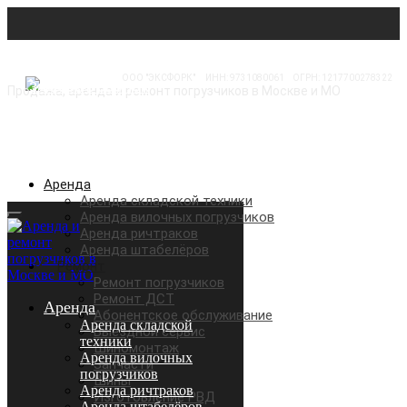
ООО "ЭКСФОРК"
⠀
ИНН: 9731080061
⠀
ОГРН: 1217700278322
Продажа, аренда и ремонт погрузчиков в Москве и МО
Аренда
Аренда складской техники
Аренда вилочных погрузчиков
Аренда ричтраков
Аренда штабелёров
Ремонт
Ремонт погрузчиков
Ремонт ДСТ
Аренда
Абонентское обслуживание
Аренда складской
Выездной сервис
техники
Шиномонтаж
Аренда вилочных
Запчасти
погрузчиков
Шины
Аренда ричтраков
Изготовление РВД
Аренда штабелёров