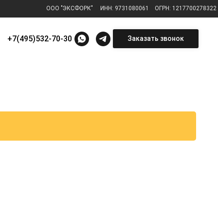
ООО "ЭКСФОРК"
⠀
ИНН: 9731080061
⠀
ОГРН: 1217700278322
+7(495)532-70-30
Заказать звонок