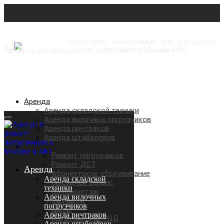
ООО "ЭКСФОРК"
⠀
ИНН: 9731080061
⠀
ОГРН: 1217700278322
Продажа, аренда и ремонт погрузчиков в Москве и МО
Аренда
Аренда складской техники
Аренда вилочных погрузчиков
Аренда ричтраков
Аренда штабелёров
Ремонт
Ремонт погрузчиков
Ремонт ДСТ
Аренда
Абонентское обслуживание
Аренда складской
Выездной сервис
техники
Шиномонтаж
Аренда вилочных
Запчасти
погрузчиков
Шины
Аренда ричтраков
Изготовление РВД
Аренда штабелёров