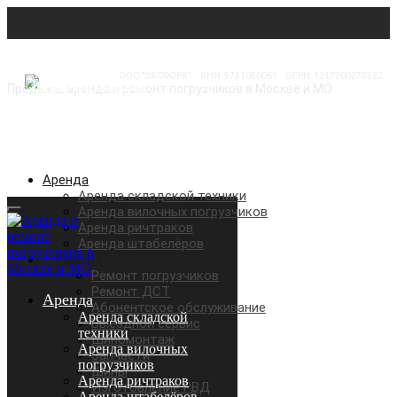
ООО "ЭКСФОРК"
⠀
ИНН: 9731080061
⠀
ОГРН: 1217700278322
Продажа, аренда и ремонт погрузчиков в Москве и МО
Аренда
Аренда складской техники
Аренда вилочных погрузчиков
Аренда ричтраков
Аренда штабелёров
Ремонт
Ремонт погрузчиков
Ремонт ДСТ
Аренда
Абонентское обслуживание
Аренда складской
Выездной сервис
техники
Шиномонтаж
Аренда вилочных
Запчасти
погрузчиков
Шины
Аренда ричтраков
Изготовление РВД
Аренда штабелёров