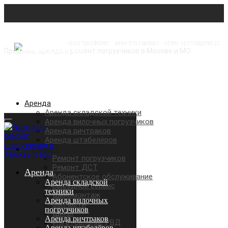
ООО "ЭКСФОРК"
⠀
ИНН: 9731080061
⠀
ОГРН: 1217700278322
Продажа, аренда и ремонт погрузчиков в Москве и МО
Аренда
Аренда складской техники
Аренда вилочных погрузчиков
Аренда ричтраков
Аренда штабелёров
Ремонт
Ремонт погрузчиков
Ремонт ДСТ
Аренда
Абонентское обслуживание
Аренда складской
Выездной сервис
техники
Шиномонтаж
Аренда вилочных
Запчасти
погрузчиков
Шины
Аренда ричтраков
Изготовление РВД
Аренда штабелёров