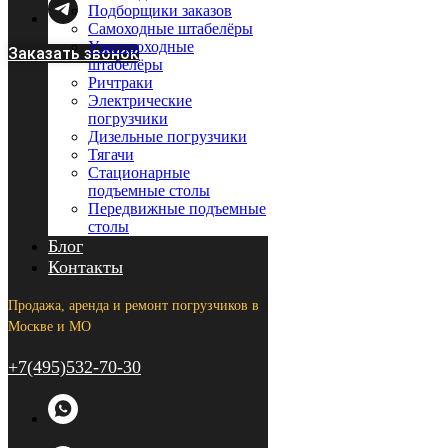
Подборщики заказов
Самоходные штабелёры
Узкопроходные
Заказать звонок
штабелёры
Ричтраки
Электрические
погрузчики
Дизельные погрузчики
Тягачи
Стационарные
подъемные столы
Передвижные подъемные
столы
Блог
Контакты
Продажа, аренда и ремонт погрузчиков в
Москве и МО
+7(495)532-70-30