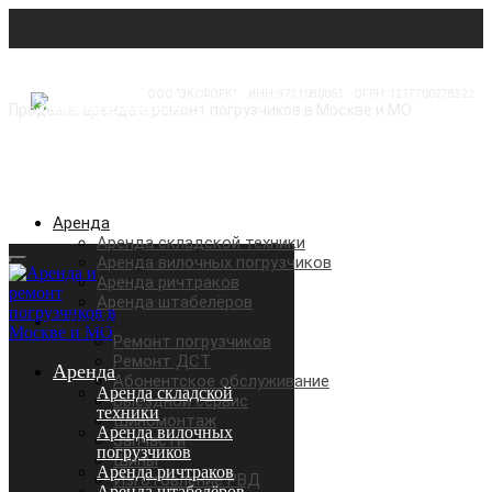
ООО "ЭКСФОРК"
⠀
ИНН: 9731080061
⠀
ОГРН: 1217700278322
Продажа, аренда и ремонт погрузчиков в Москве и МО
Аренда
Аренда складской техники
Аренда вилочных погрузчиков
Аренда ричтраков
Аренда штабелёров
Ремонт
Ремонт погрузчиков
Ремонт ДСТ
Аренда
Абонентское обслуживание
Аренда складской
Выездной сервис
техники
Шиномонтаж
Аренда вилочных
Запчасти
погрузчиков
Шины
Аренда ричтраков
Изготовление РВД
Аренда штабелёров