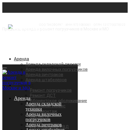
ООО "ЭКСФОРК"
⠀
ИНН: 9731080061
⠀
ОГРН: 1217700278322
Продажа, аренда и ремонт погрузчиков в Москве и МО
Аренда
Аренда складской техники
Аренда вилочных погрузчиков
Аренда ричтраков
Аренда штабелёров
Ремонт
Ремонт погрузчиков
Ремонт ДСТ
Аренда
Абонентское обслуживание
Аренда складской
Выездной сервис
техники
Шиномонтаж
Аренда вилочных
Запчасти
погрузчиков
Шины
Аренда ричтраков
Изготовление РВД
Аренда штабелёров