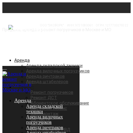
ООО "ЭКСФОРК"
⠀
ИНН: 9731080061
⠀
ОГРН: 1217700278322
Продажа, аренда и ремонт погрузчиков в Москве и МО
Аренда
Аренда складской техники
Аренда вилочных погрузчиков
Аренда ричтраков
Аренда штабелёров
Ремонт
Ремонт погрузчиков
Ремонт ДСТ
Аренда
Абонентское обслуживание
Аренда складской
Выездной сервис
техники
Шиномонтаж
Аренда вилочных
Запчасти
погрузчиков
Шины
Аренда ричтраков
Изготовление РВД
Аренда штабелёров