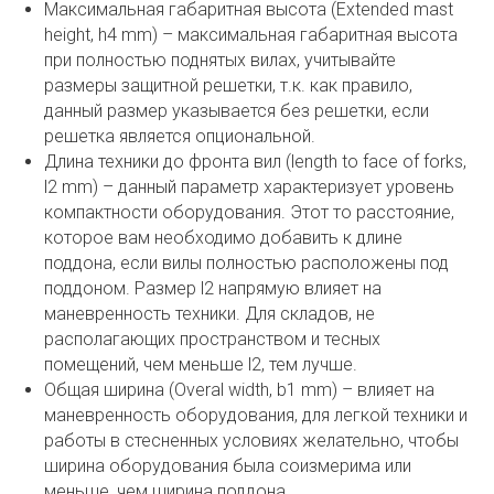
Максимальная габаритная высота (Extended mast
height, h4 mm) – максимальная габаритная высота
при полностью поднятых вилах, учитывайте
размеры защитной решетки, т.к. как правило,
данный размер указывается без решетки, если
решетка является опциональной.
Длина техники до фронта вил (length to face of forks,
l2 mm) – данный параметр характеризует уровень
компактности оборудования. Этот то расстояние,
которое вам необходимо добавить к длине
поддона, если вилы полностью расположены под
поддоном. Размер l2 напрямую влияет на
маневренность техники. Для складов, не
располагающих пространством и тесных
помещений, чем меньше l2, тем лучше.
Общая ширина (Overal width, b1 mm) – влияет на
маневренность оборудования, для легкой техники и
работы в стесненных условиях желательно, чтобы
ширина оборудования была соизмерима или
меньше, чем ширина поддона.