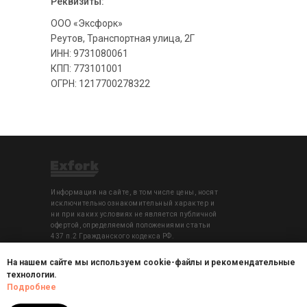
Реквизиты:
ООО «Эксфорк»
Реутов, Транспортная улица, 2Г
ИНН: 9731080061
КПП: 773101001
ОГРН: 1217700278322
Информация на сайте, в том числе цены, носят
исключительно ознакомительный характер и
ни при каких условиях не является публичной
офертой, определяемой положениями статьи
437 п.2 Гражданского кодекса РФ.
На нашем сайте мы используем cookie-файлы и рекомендательные
© 2021-2026. Все права защищены ООО
технологии.
"Эксфорк"
Подробнее
Копирование текстового и графического
материала запрещено.